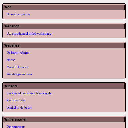
Web
De web academie
Webshop
Uw groothandel in led verlichting
Websites
De beste websites
Hoops
Marcel Harmsen
Webdesign en meer
Winkels
Leukste winkelstraten Nieuwegein
Reclamefolder
Winkel in de buurt
Wintersporten
Dewintersport