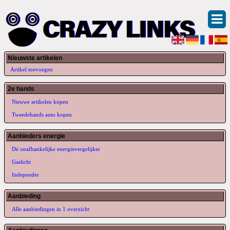
Nieuwste artikelen
Artikel toevoegen
2e hands
Nieuwe artikelen kopen
Tweedehands auto kopen
Aanbieders energie
Dé onafhankelijke energievergelijker
Gaslicht
Independer
Aanbieding
Alle aanbiedingen in 1 overzicht