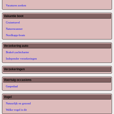
Vacatures zoeken
Vakantie boot
Cruisetravel
Naturescanner
Nordkapp-boats
Verzekering auto
Brakel-yachtcharter
Independer verzekeringen
Verzekeringen
Voertuig occasions
Gaspedaal
Vogel
Natuurlijk en gezond
Welke vogel is dit