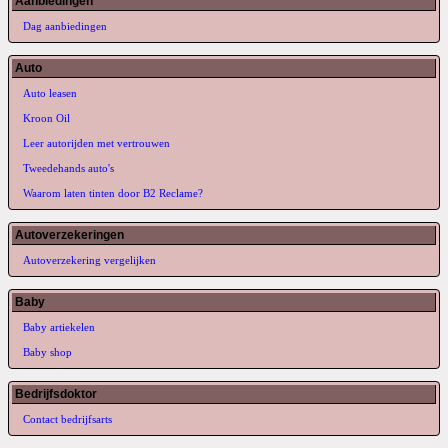
Aanbiedingen
Dag aanbiedingen
Auto
Auto leasen
Kroon Oil
Leer autorijden met vertrouwen
Tweedehands auto's
Waarom laten tinten door B2 Reclame?
Autoverzekeringen
Autoverzekering vergelijken
Baby
Baby artiekelen
Baby shop
Bedrijfsdoktor
Contact bedrijfsarts