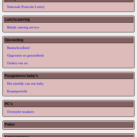
Nationale Postcode Loterij
Lunchcatering
Bekijk catering service
Opvoeding
Basisschoolkind
Opgroeien en gezondheid
Ouders van nu
Pasgeboren baby's
Het uiterlijk van een baby
Kraamperiode
PC's
Overzicht tweakers
Poker